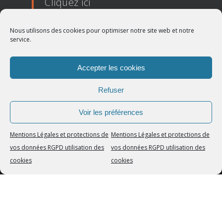
Cliquez ici
Nous utilisons des cookies pour optimiser notre site web et notre
BLOG de la boutique
*
service.
RGPD
Accepter les cookies
CGV
Refuser
Voir les préférences
Mentions Légales et protections de
Mentions Légales et protections de
vos données RGPD utilisation des
vos données RGPD utilisation des
cookies
cookies
© 2026 Developpement Personnel Club Boutique.
Développement Personnel Club :
Agence de
communication
Dailycom
telegram
whatsapp
email