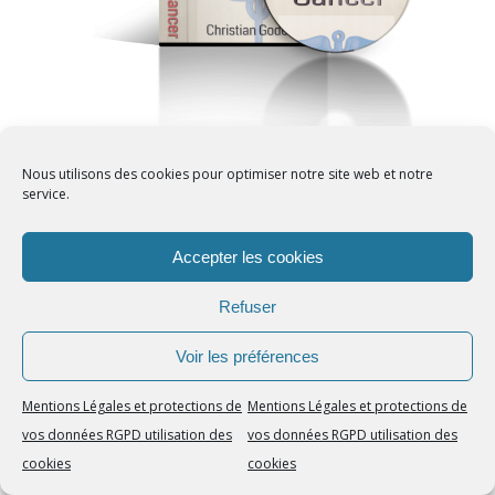
Votre esprit détient
Nous utilisons des cookies pour optimiser notre site web et notre
les clés de l’auto
service.
guérison. Apprenez )à
Accepter les cookies
l’activer à volonté
Refuser
Voir les préférences
Les clés de l’Auto
Guérison par le
Mentions Légales et protections de
Mentions Légales et protections de
psychisme
vos données RGPD utilisation des
vos données RGPD utilisation des
cookies
cookies
Méthode
Autoguérison