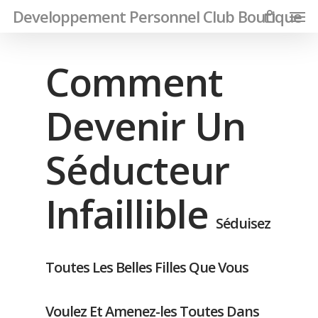
Men
Skip
Developpement Personnel Club Boutique
to
main
Comment
content
Devenir Un
Séducteur
Infaillible
Séduisez
Toutes Les Belles Filles Que Vous
Voulez Et Amenez-les Toutes Dans