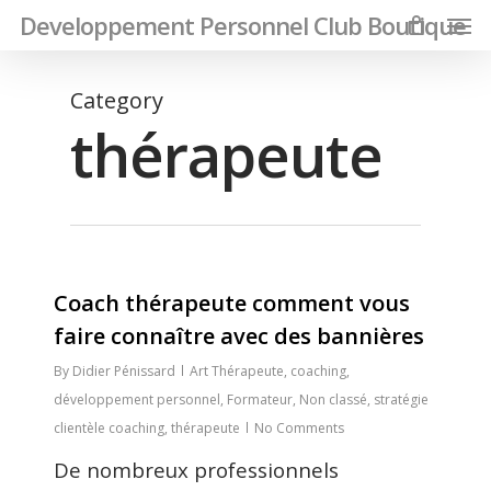
Men
Skip
Developpement Personnel Club Boutique
to
main
Category
content
thérapeute
0
Coach thérapeute comment vous
faire connaître avec des bannières
By
Didier Pénissard
Art Thérapeute
,
coaching
,
développement personnel
,
Formateur
,
Non classé
,
stratégie
clientèle coaching
,
thérapeute
No Comments
De nombreux professionnels