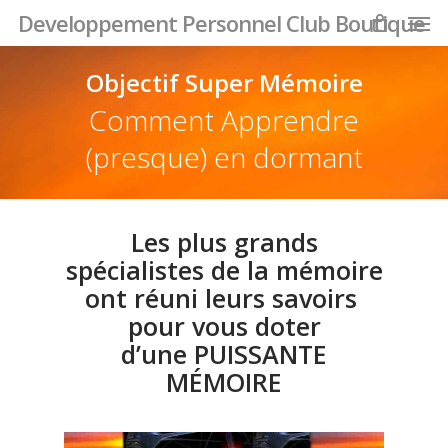
Men
Skip
Developpement Personnel Club Boutique
to
main
Objectif Super Mémoire
content
Comment Apprendre
(presque) en dormant
Les plus grands
spécialistes de la mémoire
ont réuni leurs savoirs
pour vous doter
d’une PUISSANTE
MÉMOIRE