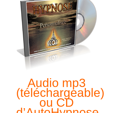
Audio mp3
(téléchargeable)
ou CD
d’AutoHypnose