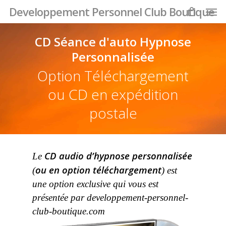
Men
Skip
Developpement Personnel Club Boutique
to
main
CD Séance d'auto Hypnose
content
Personnalisée
Option Téléchargement
ou CD en expédition
postale
CD audio d’hypnose personnalisée
Le
ou en option téléchargement
(
) est
une option exclusive qui vous est
présentée par developpement-personnel-
club-boutique.com