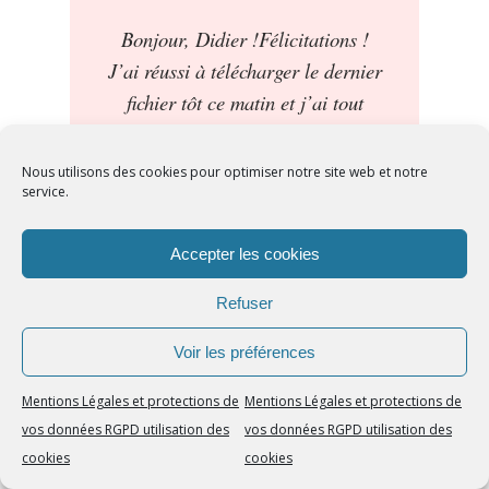
Bonjour, Didier !Félicitations !
J’ai réussi à télécharger le dernier
fichier tôt ce matin et j’ai tout
écouté. Bravo, c’est génial !Encore
bravo et à plus tard.Amitiés,
Nous utilisons des cookies pour optimiser notre site web et notre
service.
Guy Poursin
Écrivain
Ecoute appréciée
Accepter les cookies
Refuser
Didier, j ai bien
reçu
la version
audio du cd , je vous en remercie.
Voir les préférences
je me suis dépêché de l’ écouter ,
Mentions Légales et protections de
Mentions Légales et protections de
et je tient a vous en parler , et
vos données RGPD utilisation des
vos données RGPD utilisation des
surtout vous en remercier et vous
cookies
cookies
féliciter pour la qualité de votre