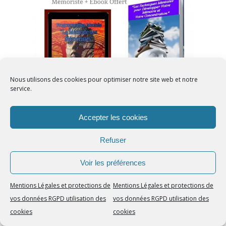
Nous utilisons des cookies pour optimiser notre site web et notre
service.
Accepter les cookies
Votre CADEAU !
Refuser
Recevez en cadeau avec votre méthode
Voir les préférences
de programmation mentale audio
Mémoriste le Guide Pratique :
Mentions Légales et protections de
Mentions Légales et protections de
“Les techniques mentales pour
vos données RGPD utilisation des
vos données RGPD utilisation des
Développer Votre Mémoire et Votre
cookies
cookies
Concentration”